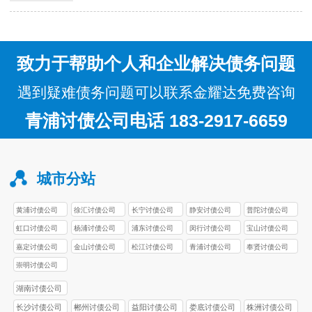
说，服务费用通常由以下几个方面组成：
追讨费率：…
致力于帮助个人和企业解决债务问题
遇到疑难债务问题可以联系金耀达免费咨询
青浦讨债公司电话 183-2917-6659
城市分站
黄浦讨债公司
徐汇讨债公司
长宁讨债公司
静安讨债公司
普陀讨债公司
虹口讨债公司
杨浦讨债公司
浦东讨债公司
闵行讨债公司
宝山讨债公司
嘉定讨债公司
金山讨债公司
松江讨债公司
青浦讨债公司
奉贤讨债公司
崇明讨债公司
湖南讨债公司
长沙讨债公司
郴州讨债公司
益阳讨债公司
娄底讨债公司
株洲讨债公司