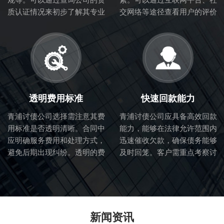
质认证情况来初步了解其专业
交网络等途径查看用户的评价
性和合法性。
和体验，从而判断讨债公司的
服务质量。
透明费用标准
快速回款能力
青浦讨债公司选择需注意其费
青浦讨债公司应具备高效回款
用标准是否透明清晰。合同中
能力，能够在法律允许范围内
应明确服务费用和处理方式，
迅速催收欠款，确保债务能够
避免后期出现纠纷。透明的费
及时回笼。客户需重点考察讨
用标准也体现了讨债公司的诚
债公司的催收流程和效率。
信度。
新闻资讯