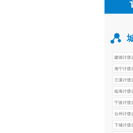
建德讨债
海宁讨债
兰溪讨债
临海讨债
宁波讨债
台州讨债
下城讨债