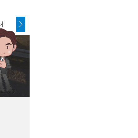
讨
商账追讨清欠
应收账款追讨