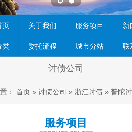
首页
关于我们
服务项目
新
分类
委托流程
城市分站
联
讨债公司
置：
首页
»
讨债公司
»
浙江讨债
»
普陀讨
服务项目