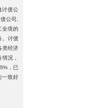
姚讨债公
债公司,
江全境的
务。讨债
各类经济
务情况，
5%，已
的一致好